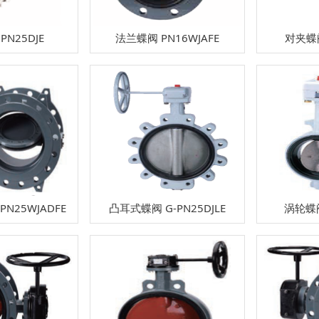
N25DJE
法兰蝶阀 PN16WJAFE
对夹蝶阀
N25WJADFE
凸耳式蝶阀 G-PN25DJLE
涡轮蝶阀