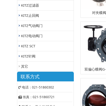
KITZ过滤器
对夹蝶阀P
KITZ止回阀
KITZ气动阀门
KITZ电动阀门
KITZ SCT
KITZ针阀
其它
双偏心蝶阀G-P
联系方式
电话：021-51860302
传真：021-51860721