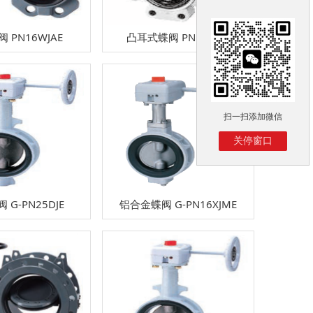
 PN16WJAE
凸耳式蝶阀 PN16DJLE
扫一扫添加微信
关停窗口
 G-PN25DJE
铝合金蝶阀 G-PN16XJME