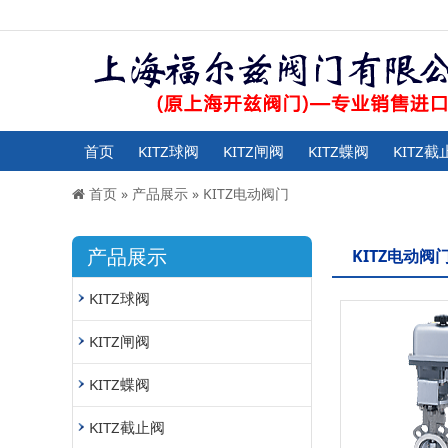
首页
KITZ球阀
KITZ闸阀
KITZ蝶阀
KITZ截
首页
»
产品展示
»
KITZ电动阀门
产品展示
KITZ电动阀
KITZ球阀
KITZ闸阀
KITZ蝶阀
KITZ截止阀