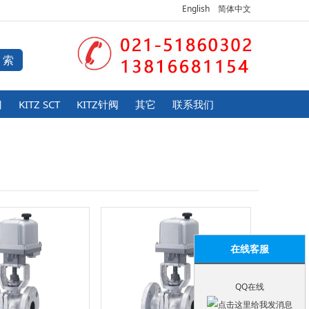
English
简体中文
门
KITZ SCT
KITZ针阀
其它
联系我们
在线客服
QQ在线