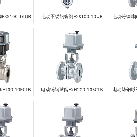
XS100-16UB
电动不锈钢蝶阀EXS100-10UB
电动铸铁球阀E
100-10FCTB
电动铸钢球阀EXH200-10SCTB
电动铸钢球阀E